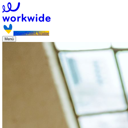
#StandWithUkraine
Menú