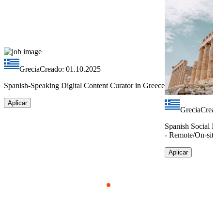
Grecia
Creado: 01.10.2025
Spanish-Speaking Digital Content Curator in Greece
Aplicar
Grecia
Crea
Spanish Social 
- Remote/On-sit
Aplicar
Item
1
of