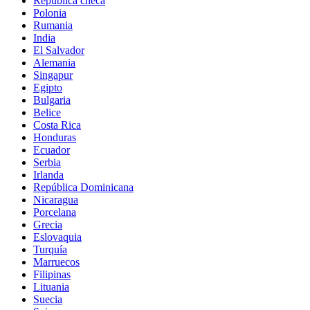
Republica checa
Polonia
Rumania
India
El Salvador
Alemania
Singapur
Egipto
Bulgaria
Belice
Costa Rica
Honduras
Ecuador
Serbia
Irlanda
República Dominicana
Nicaragua
Porcelana
Grecia
Eslovaquia
Turquía
Marruecos
Filipinas
Lituania
Suecia