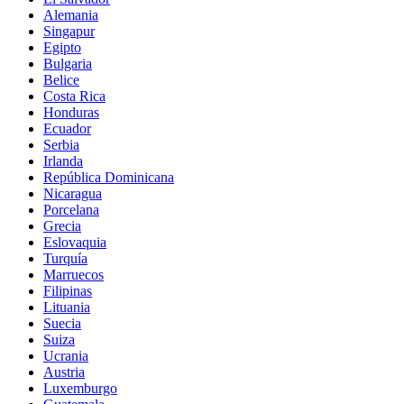
Alemania
Singapur
Egipto
Bulgaria
Belice
Costa Rica
Honduras
Ecuador
Serbia
Irlanda
República Dominicana
Nicaragua
Porcelana
Grecia
Eslovaquia
Turquía
Marruecos
Filipinas
Lituania
Suecia
Suiza
Ucrania
Austria
Luxemburgo