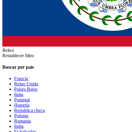
Belice
Restablecer filtro
Buscar por país
Francia
Reino Unido
Países Bajos
Italia
Portugal
Hungría
Republica checa
Polonia
Rumania
India
El Salvador