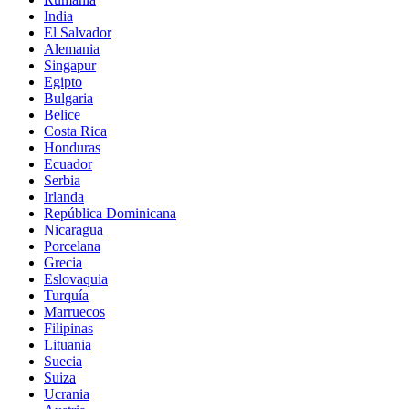
India
El Salvador
Alemania
Singapur
Egipto
Bulgaria
Belice
Costa Rica
Honduras
Ecuador
Serbia
Irlanda
República Dominicana
Nicaragua
Porcelana
Grecia
Eslovaquia
Turquía
Marruecos
Filipinas
Lituania
Suecia
Suiza
Ucrania