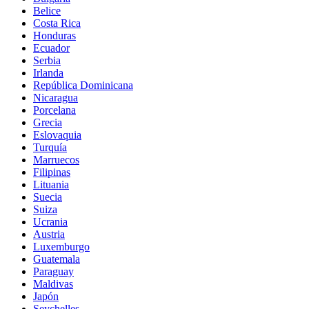
Belice
Costa Rica
Honduras
Ecuador
Serbia
Irlanda
República Dominicana
Nicaragua
Porcelana
Grecia
Eslovaquia
Turquía
Marruecos
Filipinas
Lituania
Suecia
Suiza
Ucrania
Austria
Luxemburgo
Guatemala
Paraguay
Maldivas
Japón
Seychelles