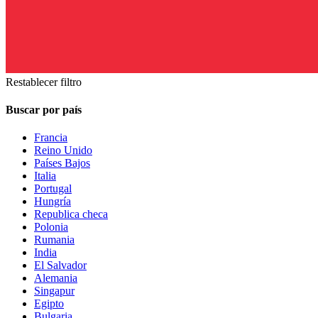
Restablecer filtro
Buscar por país
Francia
Reino Unido
Países Bajos
Italia
Portugal
Hungría
Republica checa
Polonia
Rumania
India
El Salvador
Alemania
Singapur
Egipto
Bulgaria