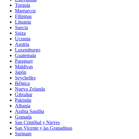
Turquía
Marruecos
Filipinas
Lituania
Suecia
Suiza
Ucrania
Austria
Luxemburgo
Guatemala
Paraguay
Maldivas
Japón
Seychelles
Bélgica
Nueva Zelanda
Gibraltar
Pakistán
Albania
Arabia Saudita
Granada
San Cristóbal y Nieves
San Vicente y las Granadinas
Surinam