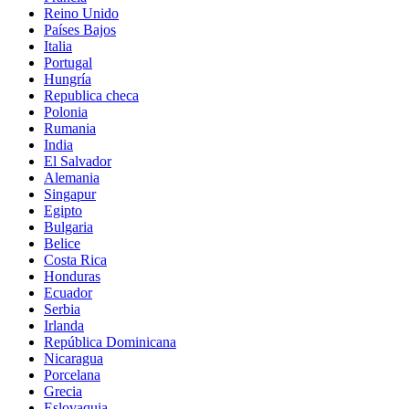
Reino Unido
Países Bajos
Italia
Portugal
Hungría
Republica checa
Polonia
Rumania
India
El Salvador
Alemania
Singapur
Egipto
Bulgaria
Belice
Costa Rica
Honduras
Ecuador
Serbia
Irlanda
República Dominicana
Nicaragua
Porcelana
Grecia
Eslovaquia