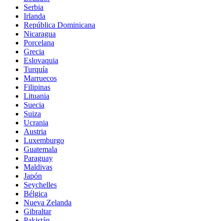
Serbia
Irlanda
República Dominicana
Nicaragua
Porcelana
Grecia
Eslovaquia
Turquía
Marruecos
Filipinas
Lituania
Suecia
Suiza
Ucrania
Austria
Luxemburgo
Guatemala
Paraguay
Maldivas
Japón
Seychelles
Bélgica
Nueva Zelanda
Gibraltar
Pakistán