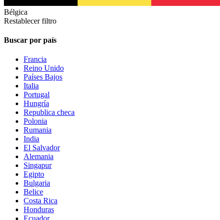
Bélgica
Restablecer filtro
Buscar por país
Francia
Reino Unido
Países Bajos
Italia
Portugal
Hungría
Republica checa
Polonia
Rumania
India
El Salvador
Alemania
Singapur
Egipto
Bulgaria
Belice
Costa Rica
Honduras
Ecuador