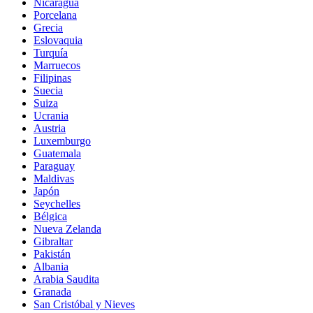
Nicaragua
Porcelana
Grecia
Eslovaquia
Turquía
Marruecos
Filipinas
Suecia
Suiza
Ucrania
Austria
Luxemburgo
Guatemala
Paraguay
Maldivas
Japón
Seychelles
Bélgica
Nueva Zelanda
Gibraltar
Pakistán
Albania
Arabia Saudita
Granada
San Cristóbal y Nieves