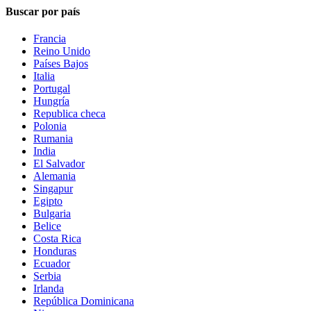
Buscar por país
Francia
Reino Unido
Países Bajos
Italia
Portugal
Hungría
Republica checa
Polonia
Rumania
India
El Salvador
Alemania
Singapur
Egipto
Bulgaria
Belice
Costa Rica
Honduras
Ecuador
Serbia
Irlanda
República Dominicana