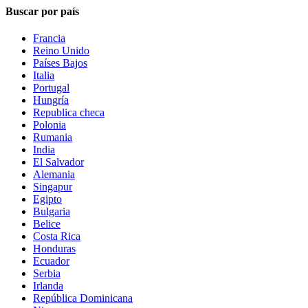
Buscar por país
Francia
Reino Unido
Países Bajos
Italia
Portugal
Hungría
Republica checa
Polonia
Rumania
India
El Salvador
Alemania
Singapur
Egipto
Bulgaria
Belice
Costa Rica
Honduras
Ecuador
Serbia
Irlanda
República Dominicana