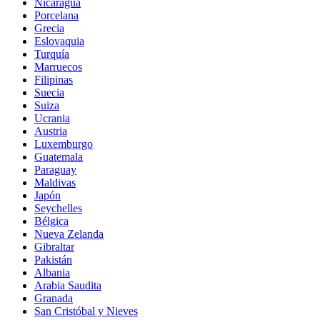
Nicaragua
Porcelana
Grecia
Eslovaquia
Turquía
Marruecos
Filipinas
Suecia
Suiza
Ucrania
Austria
Luxemburgo
Guatemala
Paraguay
Maldivas
Japón
Seychelles
Bélgica
Nueva Zelanda
Gibraltar
Pakistán
Albania
Arabia Saudita
Granada
San Cristóbal y Nieves