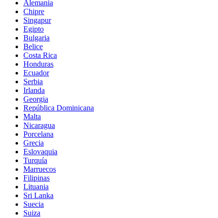
Alemania
Chipre
Singapur
Egipto
Bulgaria
Belice
Costa Rica
Honduras
Ecuador
Serbia
Irlanda
Georgia
República Dominicana
Malta
Nicaragua
Porcelana
Grecia
Eslovaquia
Turquía
Marruecos
Filipinas
Lituania
Sri Lanka
Suecia
Suiza