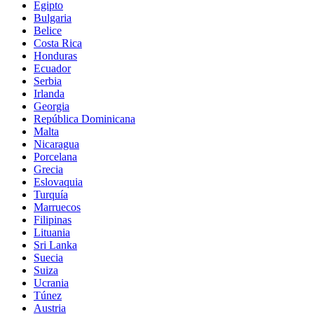
Egipto
Bulgaria
Belice
Costa Rica
Honduras
Ecuador
Serbia
Irlanda
Georgia
República Dominicana
Malta
Nicaragua
Porcelana
Grecia
Eslovaquia
Turquía
Marruecos
Filipinas
Lituania
Sri Lanka
Suecia
Suiza
Ucrania
Túnez
Austria