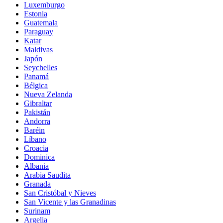
Luxemburgo
Estonia
Guatemala
Paraguay
Katar
Maldivas
Japón
Seychelles
Panamá
Bélgica
Nueva Zelanda
Gibraltar
Pakistán
Andorra
Baréin
Líbano
Croacia
Dominica
Albania
Arabia Saudita
Granada
San Cristóbal y Nieves
San Vicente y las Granadinas
Surinam
Argelia