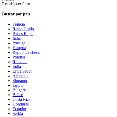
Restablecer filtro
Buscar por país
Francia
Reino Unido
Países Bajos
Italia
Portugal
Hungría
Republica checa
Polonia
Rumania
India
El Salvador
Alemania
Singapur
Egipto
Bulgaria
Belice
Costa Rica
Honduras
Ecuador
Serbia