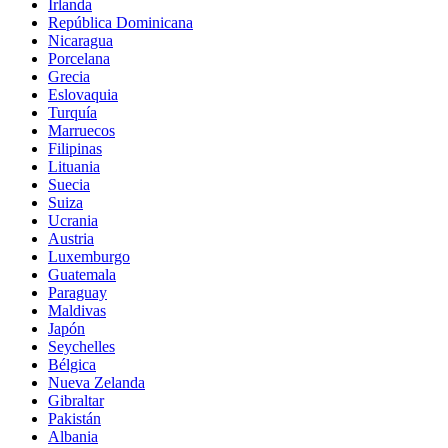
Irlanda
República Dominicana
Nicaragua
Porcelana
Grecia
Eslovaquia
Turquía
Marruecos
Filipinas
Lituania
Suecia
Suiza
Ucrania
Austria
Luxemburgo
Guatemala
Paraguay
Maldivas
Japón
Seychelles
Bélgica
Nueva Zelanda
Gibraltar
Pakistán
Albania