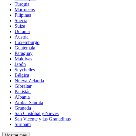
Turquía
Marruecos
Filipinas
Suecia
Suiza
Ucrania
Austria
Luxemburgo
Guatemala
Paraguay
Maldivas
Japón
Seychelles
Bélgica
Nueva Zelanda
Gibraltar
Pakistán
Albania
Arabia Saudita
Granada
San Cristóbal y Nieves
San Vicente y las Granadinas
Surinam
Mostrar más