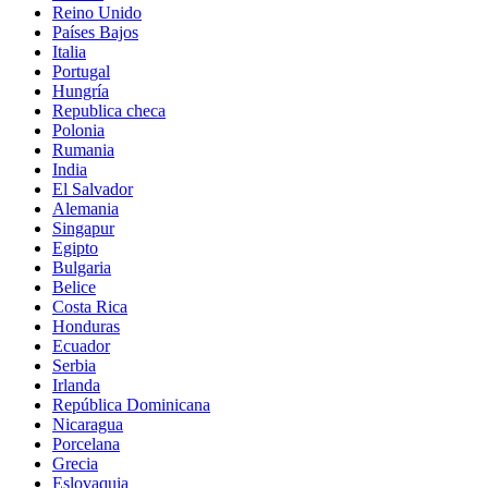
Reino Unido
Países Bajos
Italia
Portugal
Hungría
Republica checa
Polonia
Rumania
India
El Salvador
Alemania
Singapur
Egipto
Bulgaria
Belice
Costa Rica
Honduras
Ecuador
Serbia
Irlanda
República Dominicana
Nicaragua
Porcelana
Grecia
Eslovaquia