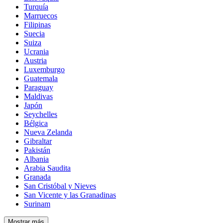
Turquía
Marruecos
Filipinas
Suecia
Suiza
Ucrania
Austria
Luxemburgo
Guatemala
Paraguay
Maldivas
Japón
Seychelles
Bélgica
Nueva Zelanda
Gibraltar
Pakistán
Albania
Arabia Saudita
Granada
San Cristóbal y Nieves
San Vicente y las Granadinas
Surinam
Mostrar más