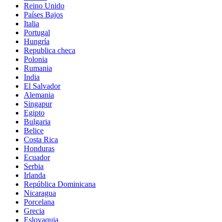
Reino Unido
Países Bajos
Italia
Portugal
Hungría
Republica checa
Polonia
Rumania
India
El Salvador
Alemania
Singapur
Egipto
Bulgaria
Belice
Costa Rica
Honduras
Ecuador
Serbia
Irlanda
República Dominicana
Nicaragua
Porcelana
Grecia
Eslovaquia