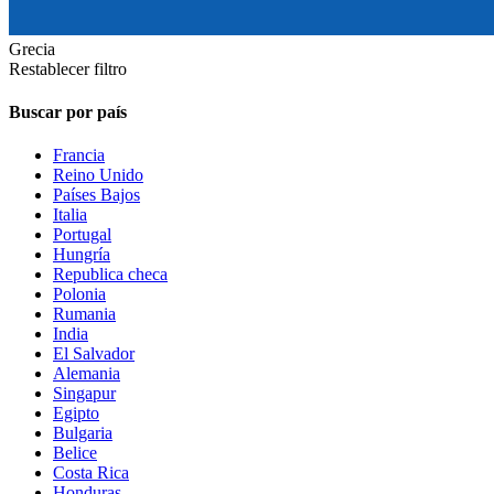
Grecia
Restablecer filtro
Buscar por país
Francia
Reino Unido
Países Bajos
Italia
Portugal
Hungría
Republica checa
Polonia
Rumania
India
El Salvador
Alemania
Singapur
Egipto
Bulgaria
Belice
Costa Rica
Honduras