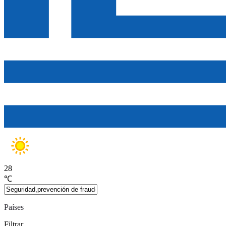
28
℃
Países
Filtrar