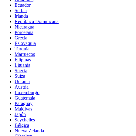
Ecuador
Serbia
Irlanda
República Dominicana
Nicaragua
Porcelana
Grecia
Eslovaquia
Turquía
Marruecos
Filipinas
Lituania
Suecia
Suiza
Ucrania
Austria
Luxemburgo
Guatemala
Paraguay
Maldivas
Japón
Seychelles
Bélgica
Nueva Zelanda