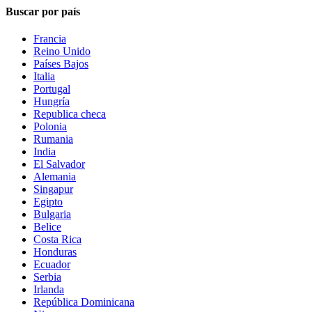
Buscar por país
Francia
Reino Unido
Países Bajos
Italia
Portugal
Hungría
Republica checa
Polonia
Rumania
India
El Salvador
Alemania
Singapur
Egipto
Bulgaria
Belice
Costa Rica
Honduras
Ecuador
Serbia
Irlanda
República Dominicana