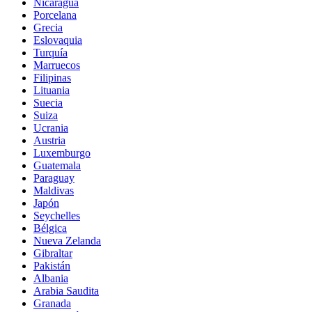
Nicaragua
Porcelana
Grecia
Eslovaquia
Turquía
Marruecos
Filipinas
Lituania
Suecia
Suiza
Ucrania
Austria
Luxemburgo
Guatemala
Paraguay
Maldivas
Japón
Seychelles
Bélgica
Nueva Zelanda
Gibraltar
Pakistán
Albania
Arabia Saudita
Granada