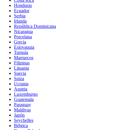
Costa Rica
Honduras
Ecuador
Serbia
Irlanda
República Dominicana
Nicaragua
Porcelana
Grecia
Eslovaquia
Turquía
Marruecos
Filipinas
Lituania
Suecia
Suiza
Ucrania
Austria
Luxemburgo
Guatemala
Paraguay
Maldivas
Japón
Seychelles
Bélgica