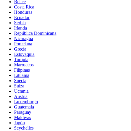
Belice
Costa Rica
Honduras
Ecuador
Serbia
Irlanda
República Dominicana
Nicaragua
Porcelana
Grecia
Eslovaquia
Turquía
Marruecos
Filipinas
Lituania
Suecia
Suiza
Ucrania
Austria
Luxemburgo
Guatemala
Paraguay
Maldivas
Japón
Seychelles