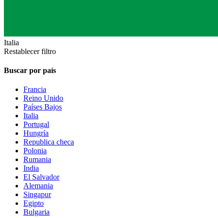
Italia
Restablecer filtro
Buscar por país
Francia
Reino Unido
Países Bajos
Italia
Portugal
Hungría
Republica checa
Polonia
Rumania
India
El Salvador
Alemania
Singapur
Egipto
Bulgaria