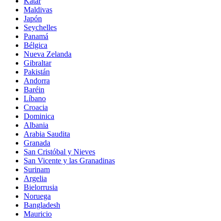
Katar
Maldivas
Japón
Seychelles
Panamá
Bélgica
Nueva Zelanda
Gibraltar
Pakistán
Andorra
Baréin
Líbano
Croacia
Dominica
Albania
Arabia Saudita
Granada
San Cristóbal y Nieves
San Vicente y las Granadinas
Surinam
Argelia
Bielorrusia
Noruega
Bangladesh
Mauricio