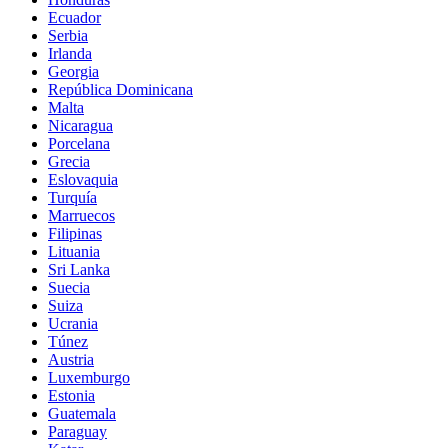
Ecuador
Serbia
Irlanda
Georgia
República Dominicana
Malta
Nicaragua
Porcelana
Grecia
Eslovaquia
Turquía
Marruecos
Filipinas
Lituania
Sri Lanka
Suecia
Suiza
Ucrania
Túnez
Austria
Luxemburgo
Estonia
Guatemala
Paraguay