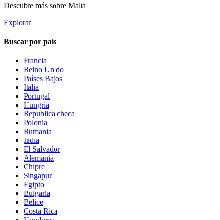
Descubre más sobre Malta
Explorar
Buscar por país
Francia
Reino Unido
Países Bajos
Italia
Portugal
Hungría
Republica checa
Polonia
Rumania
India
El Salvador
Alemania
Chipre
Singapur
Egipto
Bulgaria
Belice
Costa Rica
Honduras