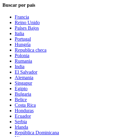
Buscar por país
Francia
Reino Unido
Países Bajos
Italia
Portugal
Hungría
Republica checa
Polonia
Rumania
India
El Salvador
Alemania
Singapur
Egipto
Bulgaria
Belice
Costa Rica
Honduras
Ecuador
Serbia
Irlanda
República Dominicana