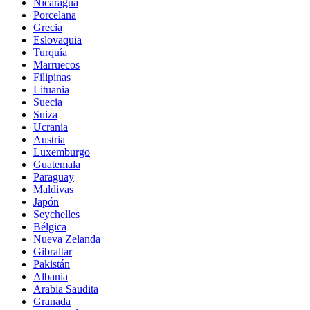
Nicaragua
Porcelana
Grecia
Eslovaquia
Turquía
Marruecos
Filipinas
Lituania
Suecia
Suiza
Ucrania
Austria
Luxemburgo
Guatemala
Paraguay
Maldivas
Japón
Seychelles
Bélgica
Nueva Zelanda
Gibraltar
Pakistán
Albania
Arabia Saudita
Granada