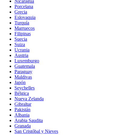
Nicaragua
Porcelana
Grecia
Eslovaquia
Turquía
Marruecos
Filipinas
Suecia
Suiza
Ucrania
Austria
Luxemburgo
Guatemala
Paraguay
Maldivas
Japón
Seychelles
Bélgica
Nueva Zelanda
Gibraltar
Pakistán
Albania
Arabia Saudita
Granada
San Cristóbal y Nieves