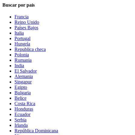
Buscar por país
Francia
Reino Unido
Países Bajos
Italia
Portugal
Hungría
Republica checa
Polonia
Rumania
India
El Salvador
Alemania
Singapur
Egipto
Bulgaria
Belice
Costa Rica
Honduras
Ecuador
Serbia
Irlanda
República Dominicana