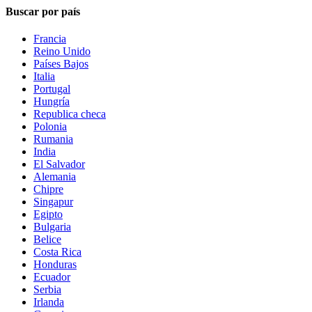
Buscar por país
Francia
Reino Unido
Países Bajos
Italia
Portugal
Hungría
Republica checa
Polonia
Rumania
India
El Salvador
Alemania
Chipre
Singapur
Egipto
Bulgaria
Belice
Costa Rica
Honduras
Ecuador
Serbia
Irlanda