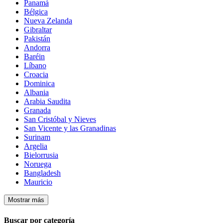
Panamá
Bélgica
Nueva Zelanda
Gibraltar
Pakistán
Andorra
Baréin
Líbano
Croacia
Dominica
Albania
Arabia Saudita
Granada
San Cristóbal y Nieves
San Vicente y las Granadinas
Surinam
Argelia
Bielorrusia
Noruega
Bangladesh
Mauricio
Mostrar más
Buscar por categoría