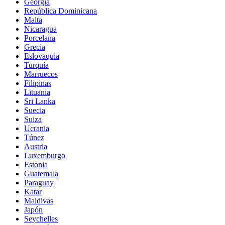
Georgia
República Dominicana
Malta
Nicaragua
Porcelana
Grecia
Eslovaquia
Turquía
Marruecos
Filipinas
Lituania
Sri Lanka
Suecia
Suiza
Ucrania
Túnez
Austria
Luxemburgo
Estonia
Guatemala
Paraguay
Katar
Maldivas
Japón
Seychelles