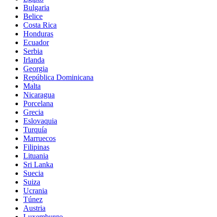
Bulgaria
Belice
Costa Rica
Honduras
Ecuador
Serbia
Irlanda
Georgia
República Dominicana
Malta
Nicaragua
Porcelana
Grecia
Eslovaquia
Turquía
Marruecos
Filipinas
Lituania
Sri Lanka
Suecia
Suiza
Ucrania
Túnez
Austria
Luxemburgo