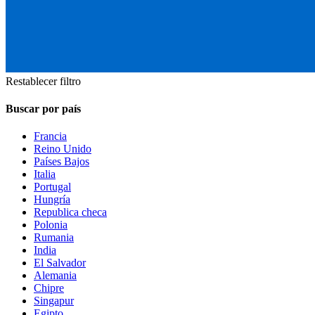
Restablecer filtro
Buscar por país
Francia
Reino Unido
Países Bajos
Italia
Portugal
Hungría
Republica checa
Polonia
Rumania
India
El Salvador
Alemania
Chipre
Singapur
Egipto