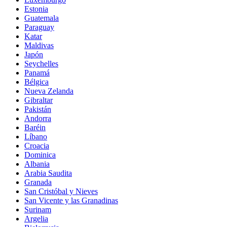
Estonia
Guatemala
Paraguay
Katar
Maldivas
Japón
Seychelles
Panamá
Bélgica
Nueva Zelanda
Gibraltar
Pakistán
Andorra
Baréin
Líbano
Croacia
Dominica
Albania
Arabia Saudita
Granada
San Cristóbal y Nieves
San Vicente y las Granadinas
Surinam
Argelia