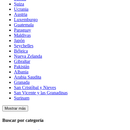
Suiza
Ucrania
Austria
Luxemburgo
Guatemala
Paraguay
Maldivas
Japón
Seychelles
Bélgica
Nueva Zelanda
Gibraltar
Pakistán
Albania
Arabia Saudita
Granada
San Cristóbal y Nieves
San Vicente y las Granadinas
Surinam
Mostrar más
Buscar por categoría