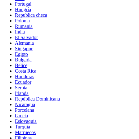
Portugal
Hungría
Republica checa
Polonia
Rumania
India
El Salvador
Alemania
Singapur
Egipto
Bulgaria
Belice
Costa Rica
Honduras
Ecuador
Serbia
Irlanda
República Dominicana
Nicaragua
Porcelana
Grecia
Eslovaquia
Turquía
Marruecos
Filipinas