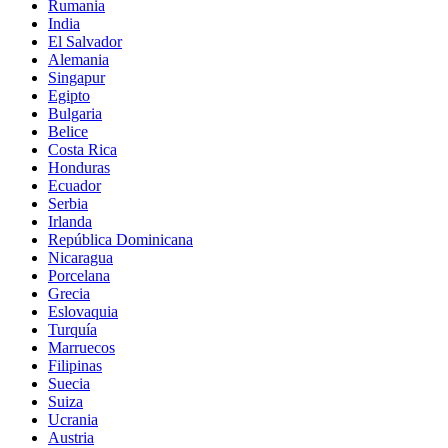
Rumania
India
El Salvador
Alemania
Singapur
Egipto
Bulgaria
Belice
Costa Rica
Honduras
Ecuador
Serbia
Irlanda
República Dominicana
Nicaragua
Porcelana
Grecia
Eslovaquia
Turquía
Marruecos
Filipinas
Suecia
Suiza
Ucrania
Austria