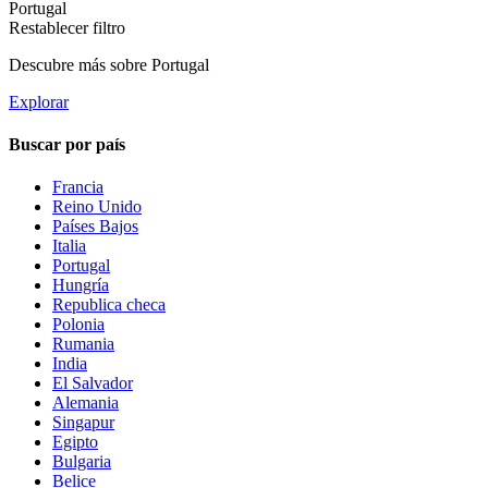
Portugal
Restablecer filtro
Descubre más sobre Portugal
Explorar
Buscar por país
Francia
Reino Unido
Países Bajos
Italia
Portugal
Hungría
Republica checa
Polonia
Rumania
India
El Salvador
Alemania
Singapur
Egipto
Bulgaria
Belice