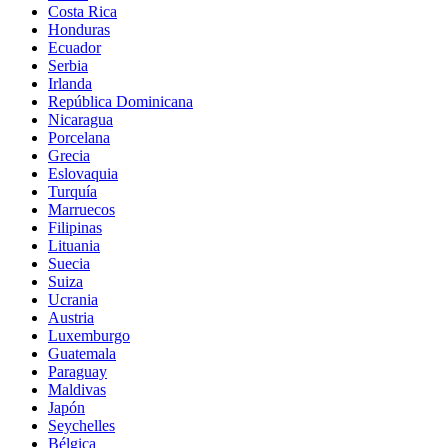
Costa Rica
Honduras
Ecuador
Serbia
Irlanda
República Dominicana
Nicaragua
Porcelana
Grecia
Eslovaquia
Turquía
Marruecos
Filipinas
Lituania
Suecia
Suiza
Ucrania
Austria
Luxemburgo
Guatemala
Paraguay
Maldivas
Japón
Seychelles
Bélgica