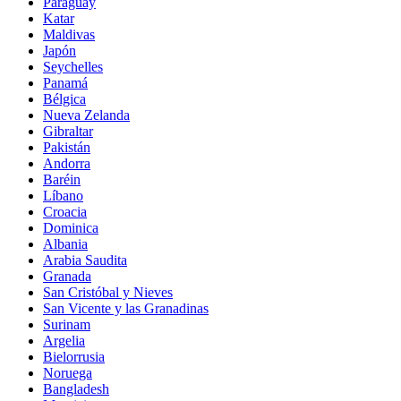
Paraguay
Katar
Maldivas
Japón
Seychelles
Panamá
Bélgica
Nueva Zelanda
Gibraltar
Pakistán
Andorra
Baréin
Líbano
Croacia
Dominica
Albania
Arabia Saudita
Granada
San Cristóbal y Nieves
San Vicente y las Granadinas
Surinam
Argelia
Bielorrusia
Noruega
Bangladesh