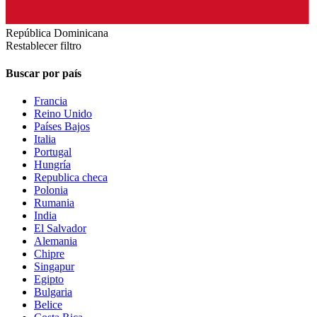
República Dominicana
Restablecer filtro
Buscar por país
Francia
Reino Unido
Países Bajos
Italia
Portugal
Hungría
Republica checa
Polonia
Rumania
India
El Salvador
Alemania
Chipre
Singapur
Egipto
Bulgaria
Belice