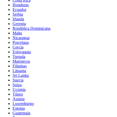
Costa Rica
Honduras
Ecuador
Serbia
Irlanda
Georgia
República Dominicana
Malta
Nicaragua
Porcelana
Grecia
Eslovaquia
Turquía
Marruecos
Filipinas
Lituania
Sri Lanka
Suecia
Suiza
Ucrania
Túnez
Austria
Luxemburgo
Estonia
Guatemala