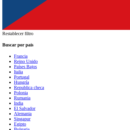
Restablecer filtro
Buscar por país
Francia
Reino Unido
Países Bajos
Italia
Portugal
Hungría
Republica checa
Polonia
Rumania
India
El Salvador
Alemania
Singapur
Egipto
Bulgaria