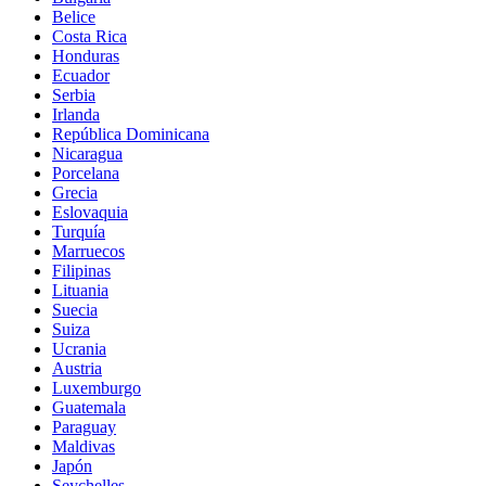
Belice
Costa Rica
Honduras
Ecuador
Serbia
Irlanda
República Dominicana
Nicaragua
Porcelana
Grecia
Eslovaquia
Turquía
Marruecos
Filipinas
Lituania
Suecia
Suiza
Ucrania
Austria
Luxemburgo
Guatemala
Paraguay
Maldivas
Japón
Seychelles