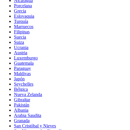
Nicaragua
Porcelana
Grecia
Eslovaquia
Turquía
Marruecos
Filipinas
Suecia
Suiza
Ucrania
Austria
Luxemburgo
Guatemala
Paraguay
Maldivas
Japón
Seychelles
Bélgica
Nueva Zelanda
Gibraltar
Pakistán
Albania
Arabia Saudita
Granada
San Cristóbal y Nieves