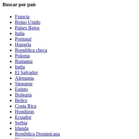
Buscar por país
Francia
Reino Unido
Países Bajos
Italia
Portugal
Hungría
Republica checa
Polonia
Rumania
India
El Salvador
Alemania
Singapur
Egipto
Bulgaria
Belice
Costa Rica
Honduras
Ecuador
Serbia
Irlanda
República Dominicana