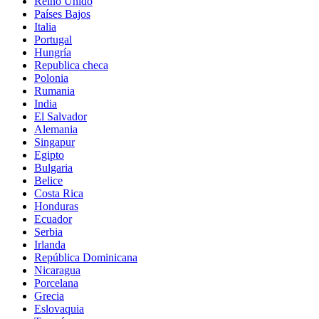
Reino Unido
Países Bajos
Italia
Portugal
Hungría
Republica checa
Polonia
Rumania
India
El Salvador
Alemania
Singapur
Egipto
Bulgaria
Belice
Costa Rica
Honduras
Ecuador
Serbia
Irlanda
República Dominicana
Nicaragua
Porcelana
Grecia
Eslovaquia