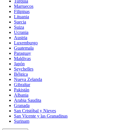
Turquía
Marruecos
Filipinas
Lituania
Suecia
Suiza
Ucrania
Austria
Luxemburgo
Guatemala
Paraguay
Maldivas
Japón
Seychelles
Bélgica
Nueva Zelanda
Gibraltar
Pakistán
Albania
Arabia Saudita
Granada
San Cristóbal y Nieves
San Vicente y las Granadinas
Surinam