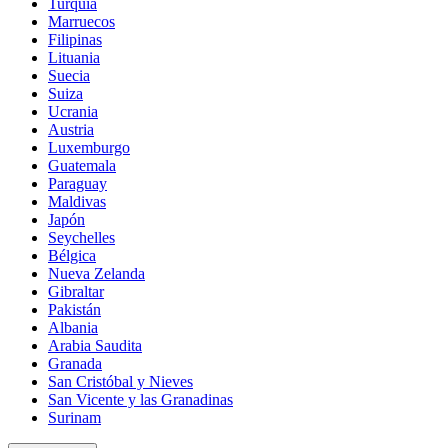
Turquía
Marruecos
Filipinas
Lituania
Suecia
Suiza
Ucrania
Austria
Luxemburgo
Guatemala
Paraguay
Maldivas
Japón
Seychelles
Bélgica
Nueva Zelanda
Gibraltar
Pakistán
Albania
Arabia Saudita
Granada
San Cristóbal y Nieves
San Vicente y las Granadinas
Surinam