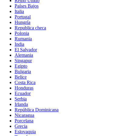
Reino Unido
Países Bajos
Italia
Portugal
Hungría
Republica checa
Polonia
Rumania
India
El Salvador
Alemania
Singapur
Egipto
Bulgaria
Belice
Costa Rica
Honduras
Ecuador
Serbia
Irlanda
República Dominicana
Nicaragua
Porcelana
Grecia
Eslovaquia