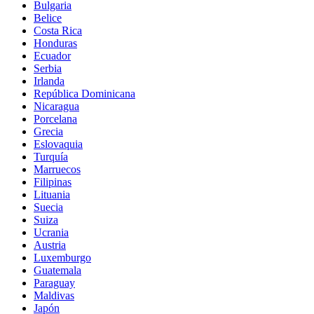
Bulgaria
Belice
Costa Rica
Honduras
Ecuador
Serbia
Irlanda
República Dominicana
Nicaragua
Porcelana
Grecia
Eslovaquia
Turquía
Marruecos
Filipinas
Lituania
Suecia
Suiza
Ucrania
Austria
Luxemburgo
Guatemala
Paraguay
Maldivas
Japón