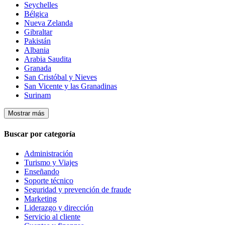
Seychelles
Bélgica
Nueva Zelanda
Gibraltar
Pakistán
Albania
Arabia Saudita
Granada
San Cristóbal y Nieves
San Vicente y las Granadinas
Surinam
Mostrar más
Buscar por categoría
Administración
Turismo y Viajes
Enseñando
Soporte técnico
Seguridad y prevención de fraude
Marketing
Liderazgo y dirección
Servicio al cliente