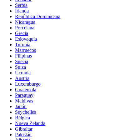
Serbia
Irlanda
República Dominicana
Nicaragua
Porcelana
Grecia
Eslovaquia
Turquía
Marruecos
Filipinas
Suecia
Suiza
Ucrania
Austria
Luxemburgo
Guatemala
Paraguay
Maldivas
Japón
Seychelles
Bélgica
Nueva Zelanda
Gibraltar
Pakistán