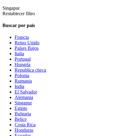
Singapur
Restablecer filtro
Buscar por país
Francia
Reino Unido
Países Bajos
Italia
Portugal
Hungría
Republica checa
Polonia
Rumania
India
El Salvador
Alemania
Singapur
Egipto
Bulgaria
Belice
Costa Rica
Honduras
Ecuador