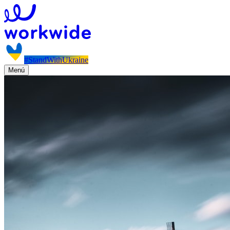
#StandWithUkraine
Menú