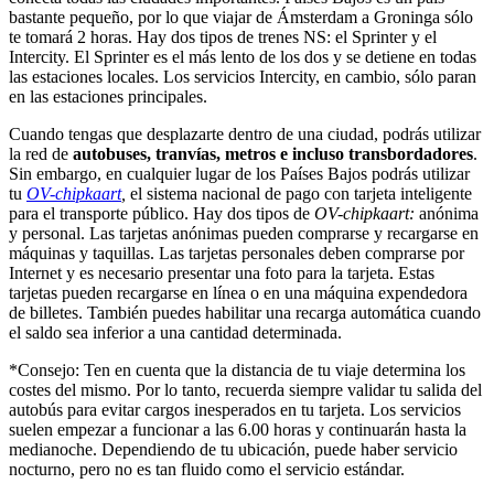
bastante pequeño, por lo que viajar de Ámsterdam a Groninga sólo
te tomará 2 horas. Hay dos tipos de trenes NS: el Sprinter y el
Intercity. El Sprinter es el más lento de los dos y se detiene en todas
las estaciones locales. Los servicios Intercity, en cambio, sólo paran
en las estaciones principales.
Cuando tengas que desplazarte dentro de una ciudad, podrás utilizar
la red de
autobuses, tranvías, metros e incluso transbordadores
.
Sin embargo, en cualquier lugar de los Países Bajos podrás utilizar
tu
OV-chipkaart
,
el sistema nacional de pago con tarjeta inteligente
para el transporte público. Hay dos tipos de
OV-chipkaart:
anónima
y personal. Las tarjetas anónimas pueden comprarse y recargarse en
máquinas y taquillas. Las tarjetas personales deben comprarse por
Internet y es necesario presentar una foto para la tarjeta. Estas
tarjetas pueden recargarse en línea o en una máquina expendedora
de billetes. También puedes habilitar una recarga automática cuando
el saldo sea inferior a una cantidad determinada.
*Consejo: Ten en cuenta que la distancia de tu viaje determina los
costes del mismo. Por lo tanto, recuerda siempre validar tu salida del
autobús para evitar cargos inesperados en tu tarjeta. Los servicios
suelen empezar a funcionar a las 6.00 horas y continuarán hasta la
medianoche. Dependiendo de tu ubicación, puede haber servicio
nocturno, pero no es tan fluido como el servicio estándar.