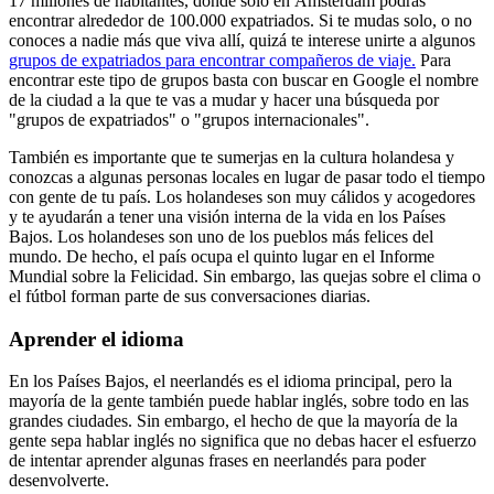
17 millones de habitantes, donde sólo en Ámsterdam podrás
encontrar alrededor de 100.000 expatriados. Si te mudas solo, o no
conoces a nadie más que viva allí, quizá te interese unirte a algunos
grupos de expatriados para encontrar compañeros de viaje.
Para
encontrar este tipo de grupos basta con buscar en Google el nombre
de la ciudad a la que te vas a mudar y hacer una búsqueda por
"grupos de expatriados" o "grupos internacionales".
También es importante que te sumerjas en la cultura holandesa y
conozcas a algunas personas locales en lugar de pasar todo el tiempo
con gente de tu país. Los holandeses son muy cálidos y acogedores
y te ayudarán a tener una visión interna de la vida en los Países
Bajos. Los holandeses son uno de los pueblos más felices del
mundo. De hecho, el país ocupa el quinto lugar en el Informe
Mundial sobre la Felicidad. Sin embargo, las quejas sobre el clima o
el fútbol forman parte de sus conversaciones diarias.
Aprender el idioma
En los Países Bajos, el neerlandés es el idioma principal, pero la
mayoría de la gente también puede hablar inglés, sobre todo en las
grandes ciudades. Sin embargo, el hecho de que la mayoría de la
gente sepa hablar inglés no significa que no debas hacer el esfuerzo
de intentar aprender algunas frases en neerlandés para poder
desenvolverte.