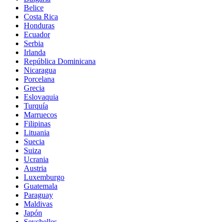
Belice
Costa Rica
Honduras
Ecuador
Serbia
Irlanda
República Dominicana
Nicaragua
Porcelana
Grecia
Eslovaquia
Turquía
Marruecos
Filipinas
Lituania
Suecia
Suiza
Ucrania
Austria
Luxemburgo
Guatemala
Paraguay
Maldivas
Japón
Seychelles