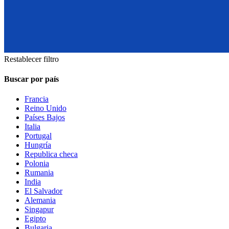
Restablecer filtro
Buscar por país
Francia
Reino Unido
Países Bajos
Italia
Portugal
Hungría
Republica checa
Polonia
Rumania
India
El Salvador
Alemania
Singapur
Egipto
Bulgaria