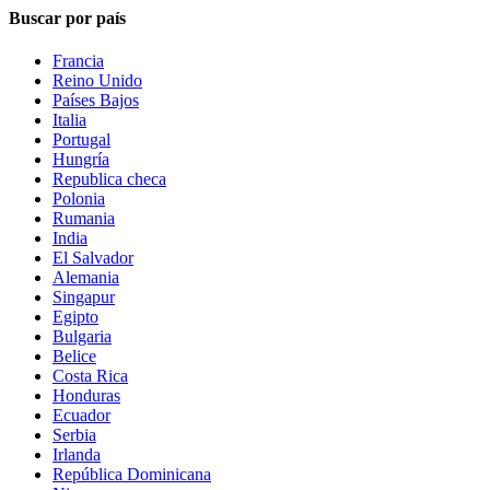
Buscar por país
Francia
Reino Unido
Países Bajos
Italia
Portugal
Hungría
Republica checa
Polonia
Rumania
India
El Salvador
Alemania
Singapur
Egipto
Bulgaria
Belice
Costa Rica
Honduras
Ecuador
Serbia
Irlanda
República Dominicana