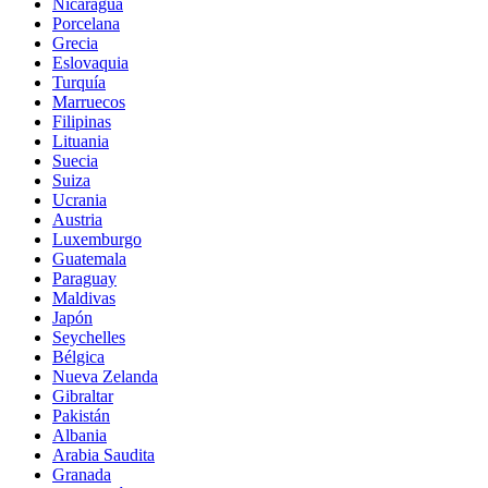
Nicaragua
Porcelana
Grecia
Eslovaquia
Turquía
Marruecos
Filipinas
Lituania
Suecia
Suiza
Ucrania
Austria
Luxemburgo
Guatemala
Paraguay
Maldivas
Japón
Seychelles
Bélgica
Nueva Zelanda
Gibraltar
Pakistán
Albania
Arabia Saudita
Granada