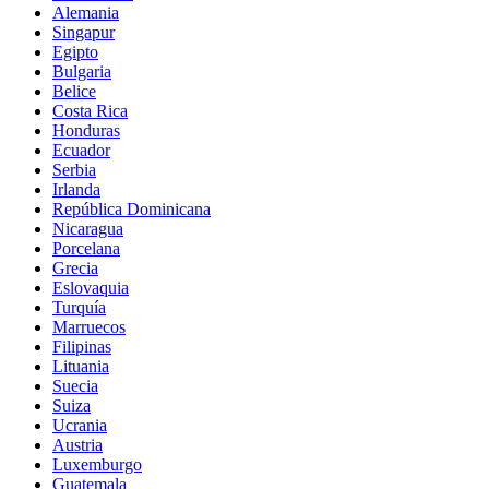
Alemania
Singapur
Egipto
Bulgaria
Belice
Costa Rica
Honduras
Ecuador
Serbia
Irlanda
República Dominicana
Nicaragua
Porcelana
Grecia
Eslovaquia
Turquía
Marruecos
Filipinas
Lituania
Suecia
Suiza
Ucrania
Austria
Luxemburgo
Guatemala