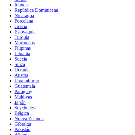
Irlanda
República Dominicana
Nicaragua
Porcelana
Grecia
Eslovaquia
Turquía
Marruecos
Filipinas
Lituania
Suecia
Suiza
Ucrania
Austria
Luxemburgo
Guatemala
Paraguay
Maldivas
Japón
Seychelles
Bélgica
Nueva Zelanda
Gibraltar
Pakistán
Albania