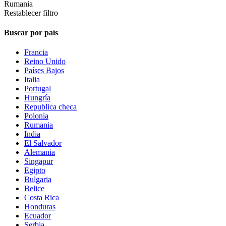
Rumania
Restablecer filtro
Buscar por país
Francia
Reino Unido
Países Bajos
Italia
Portugal
Hungría
Republica checa
Polonia
Rumania
India
El Salvador
Alemania
Singapur
Egipto
Bulgaria
Belice
Costa Rica
Honduras
Ecuador
Serbia