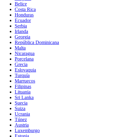
Belice
Costa Rica
Honduras
Ecuador
Serbia
Irlanda
Georgia
República Dominicana
Malta
Nicaragua
Porcelana
Grecia
Eslovaquia
Turquía
Marruecos
Filipinas
Lituania
Sri Lanka
Suecia
Suiza
Ucrania
Túnez
Austria
Luxemburgo
Estonia