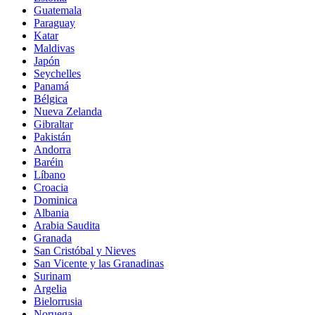
Guatemala
Paraguay
Katar
Maldivas
Japón
Seychelles
Panamá
Bélgica
Nueva Zelanda
Gibraltar
Pakistán
Andorra
Baréin
Líbano
Croacia
Dominica
Albania
Arabia Saudita
Granada
San Cristóbal y Nieves
San Vicente y las Granadinas
Surinam
Argelia
Bielorrusia
Noruega