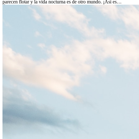
parecen flotar y la vida nocturna es de otro mundo. ¡Así es
Ámsterdam! Esta ciudad holandesa, ubicada en el oeste de Europa,
es un verdadero crisol de culturas. Con más de 800.000 habitantes,
entre ellos un montón de extranjeros, aquí encontrarás de todo:
desde tradiciones milenarias hasta las últimas tendencias.