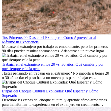
Tus Primeros 90 Días en el Extranjero: Cómo Aprovechar al
Máximo tu Experiencia
Mudarse al extranjero por trabajo es emocionante, pero los primeros
90 días pueden resultar abrumadores. Adaptarse a un nuevo lugar de
trabajo, construir una vida social, comprender la cultura local y lidiar
con la nostalgia son parte del proceso. Esta guía para expatriados te
mostrará cómo aprovechar al máximo tus primeros meses en el
Trabajar en el extranjero en los 20 vs. 30 años: Qué cambia y por
extranjero, asegurando tanto éxito profesional como crecimiento
qué siempre vale la pena
personal.
¿Estás pensando en trabajar en el extranjero? No importa si tienes 20
o 30 años: dar el paso hacia un nuevo país para trabajar es
emocionante y, a veces, desafiante. Muchas personas se preguntan si
la edad marca la diferencia. La verdad es que la experiencia
internacional siempre vale la pena. Puede impulsar tu carrera,
Etapas del Choque Cultural Explicadas: Qué Esperar y Cómo
fomentar tu crecimiento personal y ofrecerte valiosas perspectivas
Superarlo
culturales que transforman tu vida.
Descubre las etapas del choque cultural y aprende cómo afrontarlas
para transformar tu experiencia en el extranjero en crecimiento
personal y adaptación exitosa.