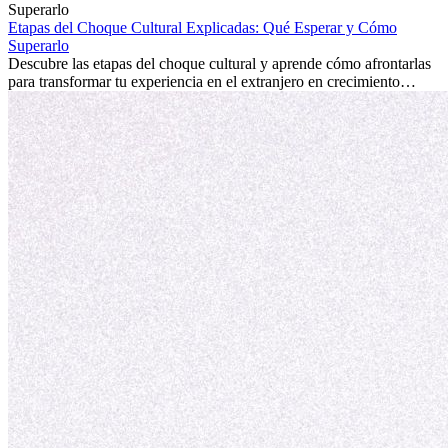
la edad marca la diferencia. La verdad es que la experiencia
internacional siempre vale la pena. Puede impulsar tu carrera,
Etapas del Choque Cultural Explicadas: Qué Esperar y Cómo
fomentar tu crecimiento personal y ofrecerte valiosas perspectivas
Superarlo
culturales que transforman tu vida.
Descubre las etapas del choque cultural y aprende cómo afrontarlas
para transformar tu experiencia en el extranjero en crecimiento
personal y adaptación exitosa.