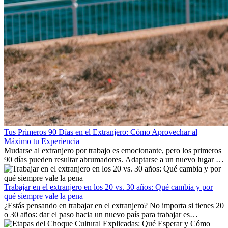
Tus Primeros 90 Días en el Extranjero: Cómo Aprovechar al
Máximo tu Experiencia
Mudarse al extranjero por trabajo es emocionante, pero los primeros
90 días pueden resultar abrumadores. Adaptarse a un nuevo lugar de
trabajo, construir una vida social, comprender la cultura local y lidiar
con la nostalgia son parte del proceso. Esta guía para expatriados te
mostrará cómo aprovechar al máximo tus primeros meses en el
Trabajar en el extranjero en los 20 vs. 30 años: Qué cambia y por
extranjero, asegurando tanto éxito profesional como crecimiento
qué siempre vale la pena
personal.
¿Estás pensando en trabajar en el extranjero? No importa si tienes 20
o 30 años: dar el paso hacia un nuevo país para trabajar es
emocionante y, a veces, desafiante. Muchas personas se preguntan si