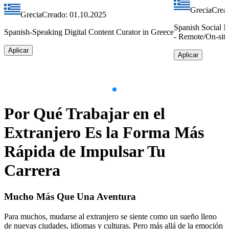
Grecia
Crea
Grecia
Creado: 01.10.2025
Spanish Social 
Spanish-Speaking Digital Content Curator in Greece
- Remote/On-sit
Aplicar
Aplicar
Item
1
Por Qué Trabajar en el
of
9
Extranjero Es la Forma Más
Rápida de Impulsar Tu
Carrera
Mucho Más Que Una Aventura
Para muchos, mudarse al extranjero se siente como un sueño lleno
de nuevas ciudades, idiomas y culturas. Pero más allá de la emoción