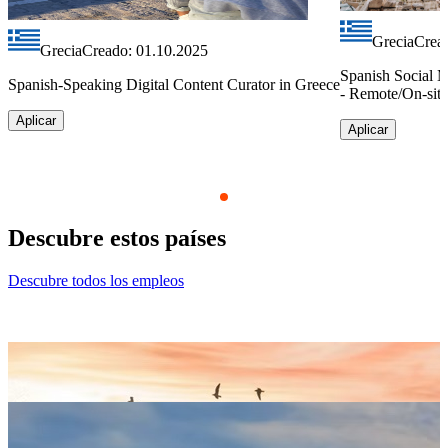
Grecia
Crea
Grecia
Creado: 01.10.2025
Spanish Social 
Spanish-Speaking Digital Content Curator in Greece
- Remote/On-sit
Aplicar
Aplicar
Item
1
Descubre estos
países
of
9
Descubre todos los empleos