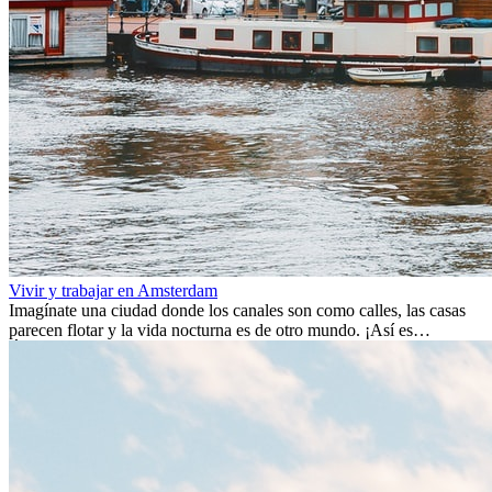
Vivir y trabajar en Amsterdam
Imagínate una ciudad donde los canales son como calles, las casas
parecen flotar y la vida nocturna es de otro mundo. ¡Así es
Ámsterdam! Esta ciudad holandesa, ubicada en el oeste de Europa,
es un verdadero crisol de culturas. Con más de 800.000 habitantes,
entre ellos un montón de extranjeros, aquí encontrarás de todo:
desde tradiciones milenarias hasta las últimas tendencias.