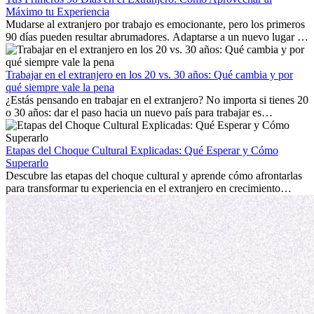
Máximo tu Experiencia
Mudarse al extranjero por trabajo es emocionante, pero los primeros
90 días pueden resultar abrumadores. Adaptarse a un nuevo lugar de
trabajo, construir una vida social, comprender la cultura local y lidiar
con la nostalgia son parte del proceso. Esta guía para expatriados te
mostrará cómo aprovechar al máximo tus primeros meses en el
Trabajar en el extranjero en los 20 vs. 30 años: Qué cambia y por
extranjero, asegurando tanto éxito profesional como crecimiento
qué siempre vale la pena
personal.
¿Estás pensando en trabajar en el extranjero? No importa si tienes 20
o 30 años: dar el paso hacia un nuevo país para trabajar es
emocionante y, a veces, desafiante. Muchas personas se preguntan si
la edad marca la diferencia. La verdad es que la experiencia
internacional siempre vale la pena. Puede impulsar tu carrera,
Etapas del Choque Cultural Explicadas: Qué Esperar y Cómo
fomentar tu crecimiento personal y ofrecerte valiosas perspectivas
Superarlo
culturales que transforman tu vida.
Descubre las etapas del choque cultural y aprende cómo afrontarlas
para transformar tu experiencia en el extranjero en crecimiento
personal y adaptación exitosa.