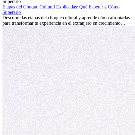
la edad marca la diferencia. La verdad es que la experiencia
internacional siempre vale la pena. Puede impulsar tu carrera,
Etapas del Choque Cultural Explicadas: Qué Esperar y Cómo
fomentar tu crecimiento personal y ofrecerte valiosas perspectivas
Superarlo
culturales que transforman tu vida.
Descubre las etapas del choque cultural y aprende cómo afrontarlas
para transformar tu experiencia en el extranjero en crecimiento
personal y adaptación exitosa.