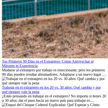
Tus Primeros 90 Días en el Extranjero: Cómo Aprovechar al
Máximo tu Experiencia
Mudarse al extranjero por trabajo es emocionante, pero los primeros
90 días pueden resultar abrumadores. Adaptarse a un nuevo lugar de
trabajo, construir una vida social, comprender la cultura local y lidiar
con la nostalgia son parte del proceso. Esta guía para expatriados te
mostrará cómo aprovechar al máximo tus primeros meses en el
Trabajar en el extranjero en los 20 vs. 30 años: Qué cambia y por
extranjero, asegurando tanto éxito profesional como crecimiento
qué siempre vale la pena
personal.
¿Estás pensando en trabajar en el extranjero? No importa si tienes 20
o 30 años: dar el paso hacia un nuevo país para trabajar es
emocionante y, a veces, desafiante. Muchas personas se preguntan si