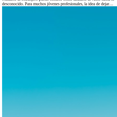
desconocido. Para muchos jóvenes profesionales, la idea de dejar
atrás amigos, familia y rutinas conocidas...