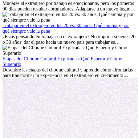
Mudarse al extranjero por trabajo es emocionante, pero los primeros
90 días pueden resultar abrumadores. Adaptarse a un nuevo lugar de
trabajo, construir una vida social, comprender la cultura local y lidiar
con la nostalgia son parte del proceso. Esta guía para expatriados te
mostrará cómo aprovechar al máximo tus primeros meses en el
Trabajar en el extranjero en los 20 vs. 30 años: Qué cambia y por
extranjero, asegurando tanto éxito profesional como crecimiento
qué siempre vale la pena
personal.
¿Estás pensando en trabajar en el extranjero? No importa si tienes 20
o 30 años: dar el paso hacia un nuevo país para trabajar es
emocionante y, a veces, desafiante. Muchas personas se preguntan si
la edad marca la diferencia. La verdad es que la experiencia
internacional siempre vale la pena. Puede impulsar tu carrera,
Etapas del Choque Cultural Explicadas: Qué Esperar y Cómo
fomentar tu crecimiento personal y ofrecerte valiosas perspectivas
Superarlo
culturales que transforman tu vida.
Descubre las etapas del choque cultural y aprende cómo afrontarlas
para transformar tu experiencia en el extranjero en crecimiento
personal y adaptación exitosa.