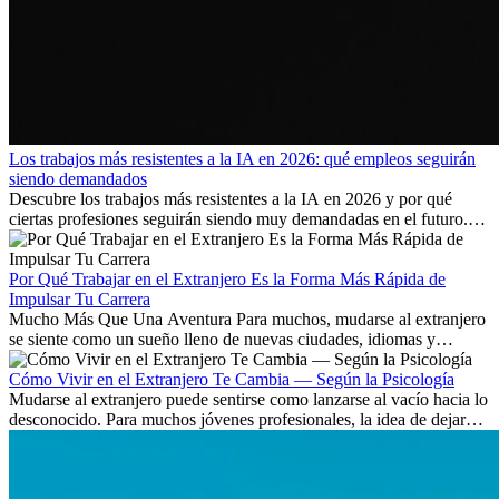
Los trabajos más resistentes a la IA en 2026: qué empleos seguirán
siendo demandados
Descubre los trabajos más resistentes a la IA en 2026 y por qué
ciertas profesiones seguirán siendo muy demandadas en el futuro.
Aprende qué habilidades serán clave y qué oportunidades laborales
existen a nivel internacional.
Por Qué Trabajar en el Extranjero Es la Forma Más Rápida de
Impulsar Tu Carrera
Mucho Más Que Una Aventura Para muchos, mudarse al extranjero
se siente como un sueño lleno de nuevas ciudades, idiomas y
culturas. Pero más allá de la...
Cómo Vivir en el Extranjero Te Cambia — Según la Psicología
Mudarse al extranjero puede sentirse como lanzarse al vacío hacia lo
desconocido. Para muchos jóvenes profesionales, la idea de dejar
atrás amigos, familia y rutinas conocidas...