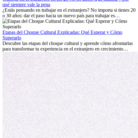
extranjero, asegurando tanto éxito profesional como crecimiento
qué siempre vale la pena
personal.
¿Estás pensando en trabajar en el extranjero? No importa si tienes 20
o 30 años: dar el paso hacia un nuevo país para trabajar es
emocionante y, a veces, desafiante. Muchas personas se preguntan si
la edad marca la diferencia. La verdad es que la experiencia
internacional siempre vale la pena. Puede impulsar tu carrera,
Etapas del Choque Cultural Explicadas: Qué Esperar y Cómo
fomentar tu crecimiento personal y ofrecerte valiosas perspectivas
Superarlo
culturales que transforman tu vida.
Descubre las etapas del choque cultural y aprende cómo afrontarlas
para transformar tu experiencia en el extranjero en crecimiento
personal y adaptación exitosa.