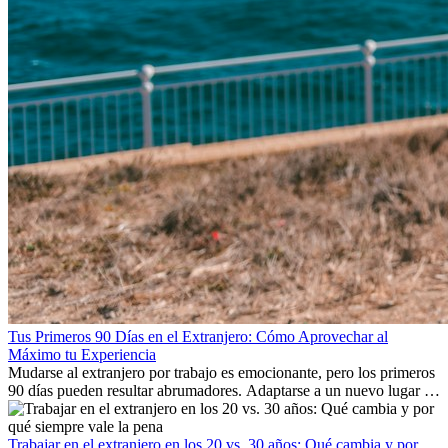
Tus Primeros 90 Días en el Extranjero: Cómo Aprovechar al
Máximo tu Experiencia
Mudarse al extranjero por trabajo es emocionante, pero los primeros
90 días pueden resultar abrumadores. Adaptarse a un nuevo lugar de
trabajo, construir una vida social, comprender la cultura local y lidiar
con la nostalgia son parte del proceso. Esta guía para expatriados te
mostrará cómo aprovechar al máximo tus primeros meses en el
Trabajar en el extranjero en los 20 vs. 30 años: Qué cambia y por