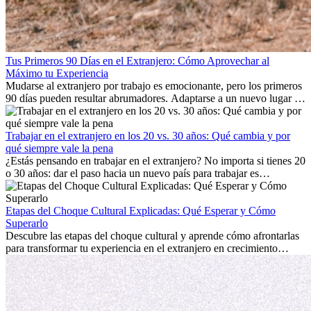
Tus Primeros 90 Días en el Extranjero: Cómo Aprovechar al
Máximo tu Experiencia
Mudarse al extranjero por trabajo es emocionante, pero los primeros
90 días pueden resultar abrumadores. Adaptarse a un nuevo lugar de
trabajo, construir una vida social, comprender la cultura local y lidiar
con la nostalgia son parte del proceso. Esta guía para expatriados te
mostrará cómo aprovechar al máximo tus primeros meses en el
Trabajar en el extranjero en los 20 vs. 30 años: Qué cambia y por
extranjero, asegurando tanto éxito profesional como crecimiento
qué siempre vale la pena
personal.
¿Estás pensando en trabajar en el extranjero? No importa si tienes 20
o 30 años: dar el paso hacia un nuevo país para trabajar es
emocionante y, a veces, desafiante. Muchas personas se preguntan si
la edad marca la diferencia. La verdad es que la experiencia
internacional siempre vale la pena. Puede impulsar tu carrera,
Etapas del Choque Cultural Explicadas: Qué Esperar y Cómo
fomentar tu crecimiento personal y ofrecerte valiosas perspectivas
Superarlo
culturales que transforman tu vida.
Descubre las etapas del choque cultural y aprende cómo afrontarlas
para transformar tu experiencia en el extranjero en crecimiento
personal y adaptación exitosa.