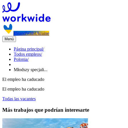
#StandWithUkraine
Menú
Página principal
/
Todos empleos
/
Polonia
/
Młodszy specjali...
El empleo ha caducado
El empleo ha caducado
Todas las vacantes
Más trabajos que podrían interesarte