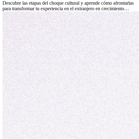
culturales que transforman tu vida.
Descubre las etapas del choque cultural y aprende cómo afrontarlas
para transformar tu experiencia en el extranjero en crecimiento
personal y adaptación exitosa.