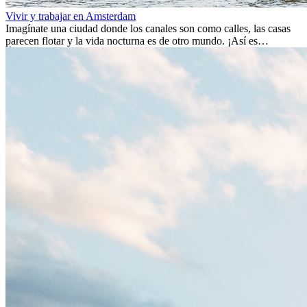
Vivir y trabajar en Amsterdam
Imagínate una ciudad donde los canales son como calles, las casas
parecen flotar y la vida nocturna es de otro mundo. ¡Así es
Ámsterdam! Esta ciudad holandesa, ubicada en el oeste de Europa,
es un verdadero crisol de culturas. Con más de 800.000 habitantes,
entre ellos un montón de extranjeros, aquí encontrarás de todo:
desde tradiciones milenarias hasta las últimas tendencias.