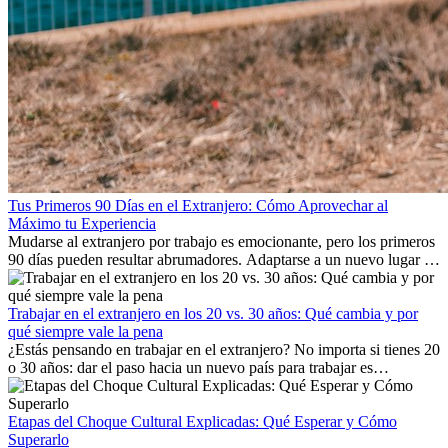
Tus Primeros 90 Días en el Extranjero: Cómo Aprovechar al
Máximo tu Experiencia
Mudarse al extranjero por trabajo es emocionante, pero los primeros
90 días pueden resultar abrumadores. Adaptarse a un nuevo lugar de
trabajo, construir una vida social, comprender la cultura local y lidiar
con la nostalgia son parte del proceso. Esta guía para expatriados te
mostrará cómo aprovechar al máximo tus primeros meses en el
Trabajar en el extranjero en los 20 vs. 30 años: Qué cambia y por
extranjero, asegurando tanto éxito profesional como crecimiento
qué siempre vale la pena
personal.
¿Estás pensando en trabajar en el extranjero? No importa si tienes 20
o 30 años: dar el paso hacia un nuevo país para trabajar es
emocionante y, a veces, desafiante. Muchas personas se preguntan si
la edad marca la diferencia. La verdad es que la experiencia
internacional siempre vale la pena. Puede impulsar tu carrera,
Etapas del Choque Cultural Explicadas: Qué Esperar y Cómo
fomentar tu crecimiento personal y ofrecerte valiosas perspectivas
Superarlo