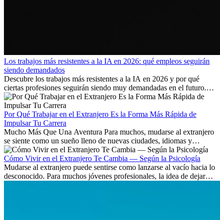
Los trabajos más resistentes a la IA en 2026: qué empleos seguirán
siendo demandados
Descubre los trabajos más resistentes a la IA en 2026 y por qué
ciertas profesiones seguirán siendo muy demandadas en el futuro.
Aprende qué habilidades serán clave y qué oportunidades laborales
existen a nivel internacional.
Por Qué Trabajar en el Extranjero Es la Forma Más Rápida de
Impulsar Tu Carrera
Mucho Más Que Una Aventura Para muchos, mudarse al extranjero
se siente como un sueño lleno de nuevas ciudades, idiomas y
culturas. Pero más allá de la...
Cómo Vivir en el Extranjero Te Cambia — Según la Psicología
Mudarse al extranjero puede sentirse como lanzarse al vacío hacia lo
desconocido. Para muchos jóvenes profesionales, la idea de dejar
atrás amigos, familia y rutinas conocidas...