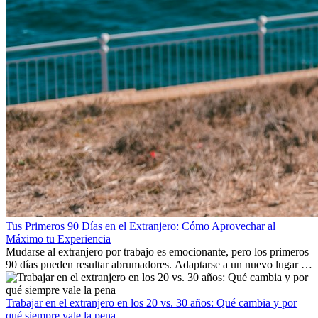
Tus Primeros 90 Días en el Extranjero: Cómo Aprovechar al
Máximo tu Experiencia
Mudarse al extranjero por trabajo es emocionante, pero los primeros
90 días pueden resultar abrumadores. Adaptarse a un nuevo lugar de
trabajo, construir una vida social, comprender la cultura local y lidiar
con la nostalgia son parte del proceso. Esta guía para expatriados te
mostrará cómo aprovechar al máximo tus primeros meses en el
Trabajar en el extranjero en los 20 vs. 30 años: Qué cambia y por
extranjero, asegurando tanto éxito profesional como crecimiento
qué siempre vale la pena