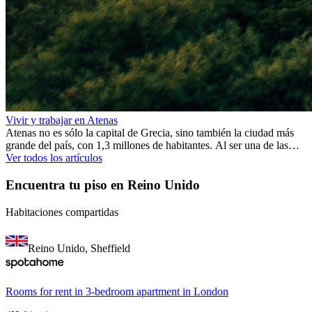
Vivir y trabajar en Atenas
Atenas no es sólo la capital de Grecia, sino también la ciudad más
grande del país, con 1,3 millones de habitantes. Al ser una de las
ciudades más antiguas del mundo, Atenas ofrece una rica historia y
Ver todos los artículos
muchos monumentos que lo demuestran. De hecho, se dice que los
primeros asentamientos tuvieron lugar varios milenios antes de
Encuentra tu piso en Reino Unido
Cristo.
Habitaciones compartidas
Reino Unido, Sheffield
Rooms for rent in 3-bedroom apartment in London