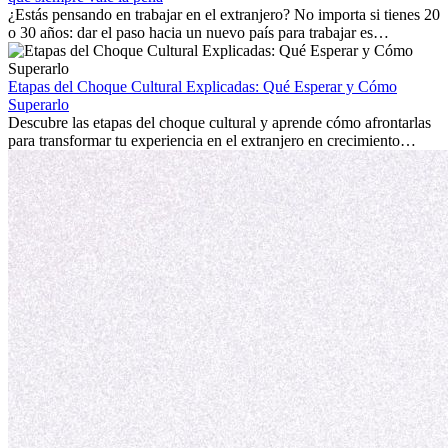
personal.
¿Estás pensando en trabajar en el extranjero? No importa si tienes 20
o 30 años: dar el paso hacia un nuevo país para trabajar es
emocionante y, a veces, desafiante. Muchas personas se preguntan si
la edad marca la diferencia. La verdad es que la experiencia
internacional siempre vale la pena. Puede impulsar tu carrera,
Etapas del Choque Cultural Explicadas: Qué Esperar y Cómo
fomentar tu crecimiento personal y ofrecerte valiosas perspectivas
Superarlo
culturales que transforman tu vida.
Descubre las etapas del choque cultural y aprende cómo afrontarlas
para transformar tu experiencia en el extranjero en crecimiento
personal y adaptación exitosa.