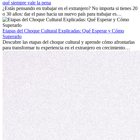
extranjero, asegurando tanto éxito profesional como crecimiento
qué siempre vale la pena
personal.
¿Estás pensando en trabajar en el extranjero? No importa si tienes 20
o 30 años: dar el paso hacia un nuevo país para trabajar es
emocionante y, a veces, desafiante. Muchas personas se preguntan si
la edad marca la diferencia. La verdad es que la experiencia
internacional siempre vale la pena. Puede impulsar tu carrera,
Etapas del Choque Cultural Explicadas: Qué Esperar y Cómo
fomentar tu crecimiento personal y ofrecerte valiosas perspectivas
Superarlo
culturales que transforman tu vida.
Descubre las etapas del choque cultural y aprende cómo afrontarlas
para transformar tu experiencia en el extranjero en crecimiento
personal y adaptación exitosa.