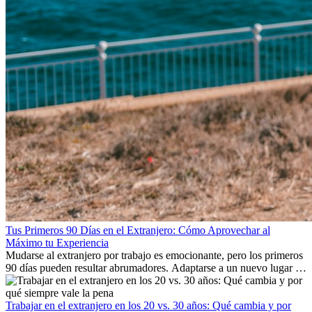
Tus Primeros 90 Días en el Extranjero: Cómo Aprovechar al
Máximo tu Experiencia
Mudarse al extranjero por trabajo es emocionante, pero los primeros
90 días pueden resultar abrumadores. Adaptarse a un nuevo lugar de
trabajo, construir una vida social, comprender la cultura local y lidiar
con la nostalgia son parte del proceso. Esta guía para expatriados te
mostrará cómo aprovechar al máximo tus primeros meses en el
Trabajar en el extranjero en los 20 vs. 30 años: Qué cambia y por